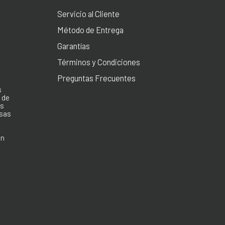
Servicio al Cliente
Método de Entrega
Garantías
e
Términos y Condiciones
Preguntas Frecuentes
s
 de
os
esas
e
en