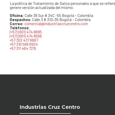
La política de Tratamiento de Datos personales a que se refie
genere versión actualizada del mismo.
Oficina:
Calle 36 Sur # 34C -55 Bogotá – Colombia
Despachos:
Calle 3 # 31D-35 Bogotá – Colombia
Correo:
comercial@industriascruzcentro.com
Teléfonos:
(+57) (601) 474 8695
(+57) (601) 474 8566
+57 302 437 6667
+57 310 568 6924
+57 311 464 7215
Industrias Cruz Centro