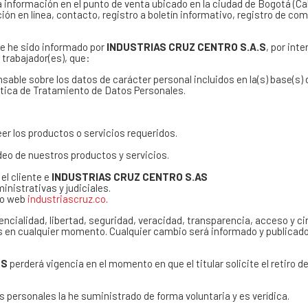
información en el punto de venta ubicado en la ciudad de Bogotá (Call
ión en línea, contacto, registro a boletín informativo, registro de 
ue he sido informado por
INDUSTRIAS CRUZ CENTRO S.A.S
, por int
 trabajador(es), que:
ble sobre los datos de carácter personal incluidos en la(s) base(s) de
lítica de Tratamiento de Datos Personales.
r los productos o servicios requeridos.
deo de nuestros productos y servicios.
el cliente e
INDUSTRIAS CRUZ CENTRO S.AS
nistrativas y judiciales.
tio web
industriascruz.co
.
encialidad, libertad, seguridad, veracidad, transparencia, acceso y ci
es en cualquier momento. Cualquier cambio será informado y publicad
.S
perderá vigencia en el momento en que el titular solicite el retiro 
 personales la he suministrado de forma voluntaria y es verídica.