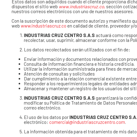
Estos datos son adquiridos cuando el cliente proporciona dicha 
dispuestos el sitio web
www.industriascruz.co
,
sección cotizac
nuestros correos electrónicos con uno de nuestros asesores.
Con la suscripción de este documento autorizo y manifiesto q
web
www.industriascruz.co
en calidad de cliente, proveedor y/o
INDUSTRIAS CRUZ CENTRO S.A.S
actuará como responsa
recolectar, usar, suprimir, almacenar conforme con la Po
Los datos recolectados serán utilizados con el fin de:
Enviar información y documentos relacionados con provee
Consulta de información financiera e historia crediticia.
Utilizar la información suministrada para fines de merca
Atención de consultas y solicitudes
Dar cumplimiento a la relación comercial existente entre 
Responder a los requerimientos legales de entidades admi
Almacenar y mantener un registro de los usuarios del si
INDUSTRIAS CRUZ CENTRO S.A.S
garantizará la confid
modificar su Política de Tratamiento de Datos Personal
correo electrónico.
El uso de los datos por
INDUSTRIAS CRUZ CENTRO S.A
electrónico:
comercial@industriascruzcentro.com
.
La información obtenida para el tratamiento de mis datos